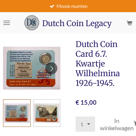
Mooie munten
Ga
direct
naar
Dutch Coin Legacy
de
hoofdinhoud
Dutch Coin
Card 6.7.
Kwartje
Wilhelmina
1926-1945.
€ 15,00
In
winkelwagen