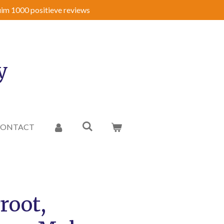
im 1000 positieve reviews
y
CONTACT
root,