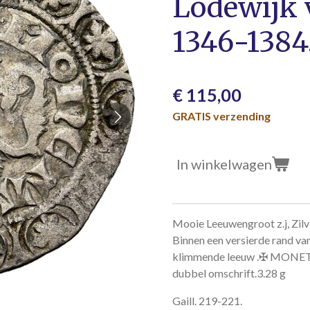
Lodewijk 
1346-1384.
€ 115,00
GRATIS verzending
In winkelwagen
Mooie Leeuwengroot z.j, Zi
Binnen een versierde rand van
klimmende leeuw .✠ MONETA 
dubbel omschrift.3.28 g
Gaill. 219-221.