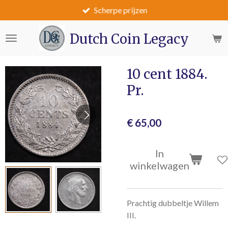
Scherpe prijzen
Ga
direct
naar
Dutch Coin Legacy
de
hoofdinhoud
10 cent 1884.
Pr.
€ 65,00
In
winkelwagen
Prachtig dubbeltje Willem
III.