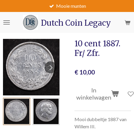
Mooie munten
Ga
direct
naar
Dutch Coin Legacy
de
hoofdinhoud
10 cent 1887.
Fr/ Zfr.
€ 10,00
In
winkelwagen
Mooi dubbeltje 1887 van
Willem III.