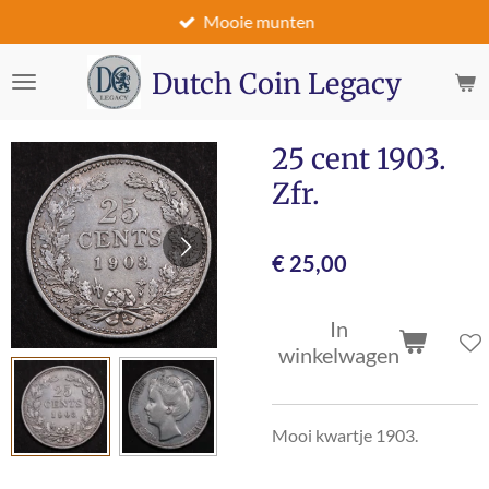
Mooie munten
Ga
direct
naar
Dutch Coin Legacy
de
hoofdinhoud
25 cent 1903.
Zfr.
€ 25,00
In
winkelwagen
Mooi kwartje 1903.