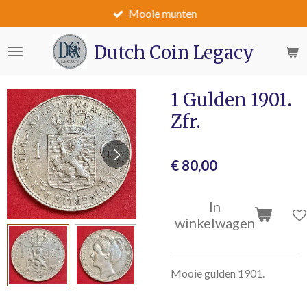
Mooie munten
Ga
direct
naar
Dutch Coin Legacy
de
hoofdinhoud
1 Gulden 1901.
Zfr.
€ 80,00
In
winkelwagen
Mooie gulden 1901.