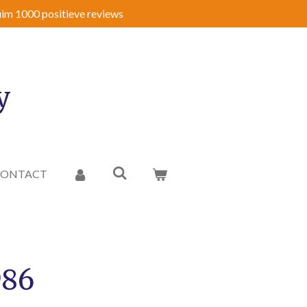
im 1000 positieve reviews
y
CONTACT
986