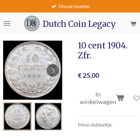
Mooie munten
Ga
direct
naar
Dutch Coin Legacy
de
hoofdinhoud
10 cent 1904.
Zfr.
€ 25,00
In
winkelwagen
Mooi dubbeltje.