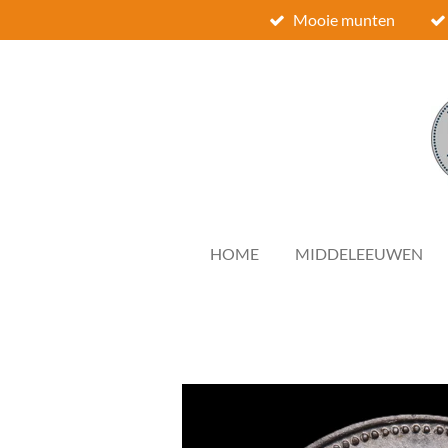
Mooie munten
Ga
direct
naar
de
hoofdinhoud
HOME
MIDDELEEUWEN