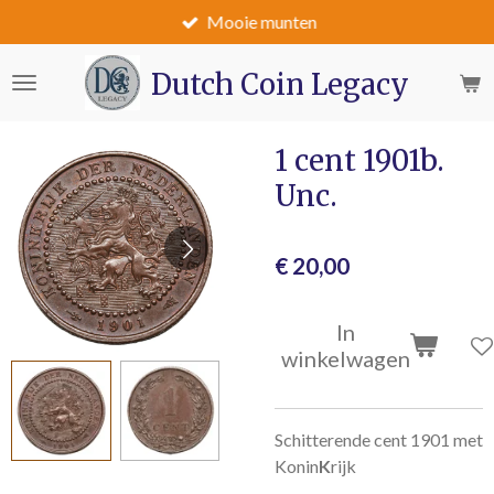
Mooie munten
Ga
direct
naar
Dutch Coin Legacy
de
hoofdinhoud
1 cent 1901b.
Unc.
€ 20,00
In
winkelwagen
Schitterende cent 1901 met
Konin
K
rijk