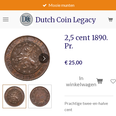
Mooie munten
Ga
direct
naar
Dutch Coin Legacy
de
hoofdinhoud
2,5 cent 1890.
Pr.
€ 25,00
In
winkelwagen
Prachtige twee-en-halve
cent