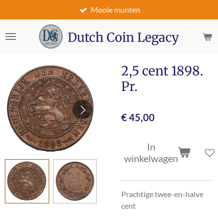
Mooie munten
Ga
direct
naar
Dutch Coin Legacy
de
hoofdinhoud
2,5 cent 1898.
Pr.
€ 45,00
In
winkelwagen
Prachtige twee-en-halve
cent