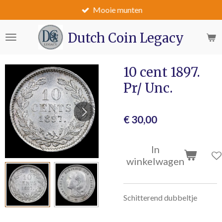
Mooie munten
Ga
direct
naar
Dutch Coin Legacy
de
hoofdinhoud
10 cent 1897.
Pr/ Unc.
€ 30,00
In
winkelwagen
Schitterend dubbeltje