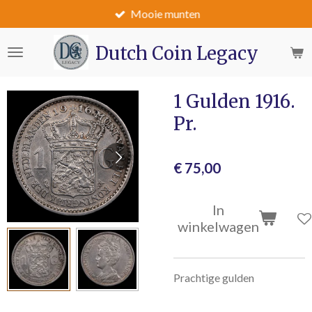
Mooie munten
Ga
direct
naar
Dutch Coin Legacy
de
hoofdinhoud
1 Gulden 1916.
Pr.
€ 75,00
In
winkelwagen
Prachtige gulden