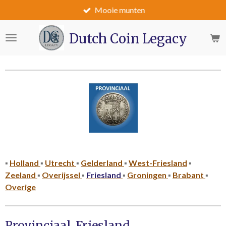
Mooie munten
Ga
direct
naar
Dutch Coin Legacy
de
hoofdinhoud
▪
Holland
▪
Utrecht
▪
Gelderland
▪
West-Friesland
▪
Zeeland
▪
Overijssel
▪
Friesland
▪
Groningen
▪
Brabant
▪
Overige
Provinciaal Friesland