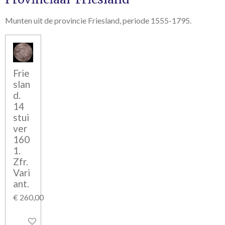
Munten uit de provincie Friesland, periode 1555-1795.
Frie
slan
d.
14
stui
ver
160
1.
Zfr.
Vari
ant.
€ 260,00
In winkelwagen