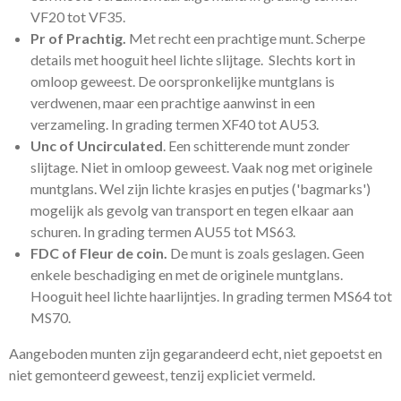
VF20 tot VF35.
Pr of Prachtig.
Met recht een prachtige munt. Scherpe
details met hooguit heel lichte slijtage. Slechts kort in
omloop geweest. De oorspronkelijke muntglans is
verdwenen, maar een prachtige aanwinst in een
verzameling. In grading termen XF40 tot AU53.
Unc of Uncirculated
. Een schitterende munt zonder
slijtage. Niet in omloop geweest. Vaak nog met originele
muntglans. Wel zijn lichte krasjes en putjes ('bagmarks')
mogelijk als gevolg van transport en tegen elkaar aan
schuren. In grading termen AU55 tot MS63.
FDC of Fleur de coin.
De munt is zoals geslagen. Geen
enkele beschadiging en met de originele muntglans.
Hooguit heel lichte haarlijntjes. In grading termen MS64 tot
MS70.
Aangeboden munten zijn gegarandeerd echt, niet gepoetst en
niet gemonteerd geweest, tenzij expliciet vermeld.