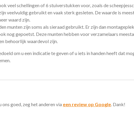
k veel schellingen of 6 stuiverstukken voor, zoals de scheepjessch
ijn veelvuldig gebruikt en vaak sterk gesleten. De waarde is mees
eer waard zijn.
en munten zijn soms als sieraad gebruikt. Er zijn dan montageplek
ze ook nog gepoetst. Deze munten hebben voor verzamelaars meesta
n behoorlijk waardevol zijn.
doeld om u een indicatie te geven of u iets in handen heeft dat mogel
nemen.
 u ons goed, zeg het anderen via
een review op Google
. Dank!