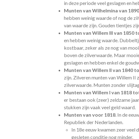
in deze periode veel geslagen en 
Munten van Wilhelmina van 1890
hebben weinig waarde of nog de zilv
van waarde zijn. Gouden tientjes zi
Munten van Willem III van 1850 t
en hebben weinig waarde. Dubbeltjes
kostbaar, zeker als ze nog van mooie
boven de zilverwaarde. Maar mooie e
geslagen en hebben enkel de goud
Munten van Willem II van 1840 t
zijn. Zilveren munten van Willem II
zilverwaarde. Munten zonder slijtag
Munten van Willem I van 1818 to
er bestaan ook (zeer) zeldzame jaa
stukken zijn vaak veel geld waard.
Munten van voor 1818
. In de ee
Republiek der Nederlanden.
In 18e eeuw kwamen zeer veel du
gesleten conditie nog minder.