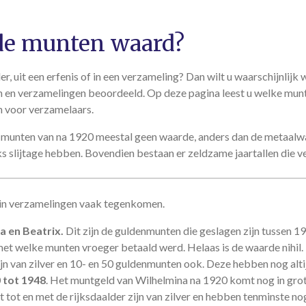
ude munten waard?
, uit een erfenis of in een verzameling? Dan wilt u waarschijnlij
 en verzamelingen beoordeeld. Op deze pagina leest u welke munt
jn voor verzamelaars.
munten van na 1920 meestal geen waarde, anders dan de metaalw
jks slijtage hebben. Bovendien bestaan er zeldzame jaartallen die
in verzamelingen vaak tegenkomen.
a en Beatrix.
Dit zijn de guldenmunten die geslagen zijn tussen 1
met welke munten vroeger betaald werd. Helaas is de waarde nihil.
ijn van zilver en 10- en 50 guldenmunten ook. Deze hebben nog alti
 tot 1948
. Het muntgeld van Wilhelmina na 1920 komt nog in grot
tot en met de rijksdaalder zijn van zilver en hebben tenminste nog