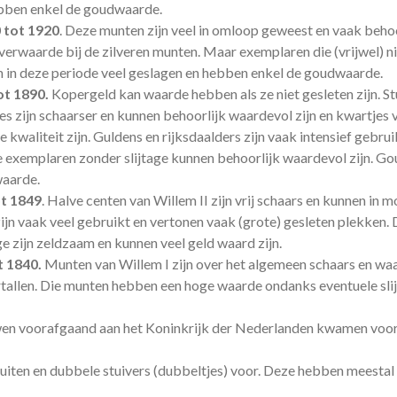
hebben enkel de goudwaarde.
 tot 1920
. Deze munten zijn veel in omloop geweest en vaak beho
erwaarde bij de zilveren munten. Maar exemplaren die (vrijwel) nie
jn in deze periode veel geslagen en hebben enkel de goudwaarde.
ot 1890.
Kopergeld kan waarde hebben als ze niet gesleten zijn. St
 zijn schaarser en kunnen behoorlijk waardevol zijn en kwartjes v
 kwaliteit zijn. Guldens en rijksdaalders zijn vaak intensief gebrui
xemplaren zonder slijtage kunnen behoorlijk waardevol zijn. Goud
waarde.
ot 1849
. Halve centen van Willem II zijn vrij schaars en kunnen in 
 zijn vaak veel gebruikt en vertonen vaak (grote) gesleten plekken.
e zijn zeldzaam en kunnen veel geld waard zijn.
t 1840.
Munten van Willem I zijn over het algemeen schaars en waa
rtallen. Die munten hebben een hoge waarde ondanks eventuele sl
uwen voorafgaand aan het Koninkrijk der Nederlanden kwamen voora
iten en dubbele stuivers (dubbeltjes) voor. Deze hebben meestal 