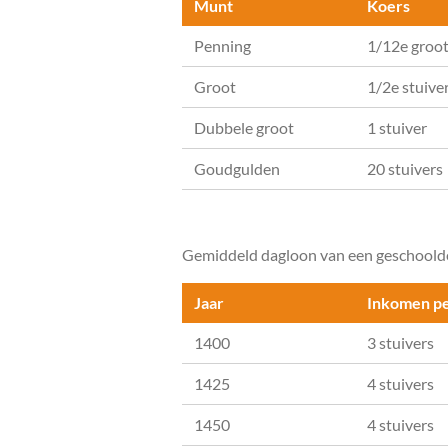
Munt
Koers
Penning
1/12e groo
Groot
1/2e stuive
Dubbele groot
1 stuiver
Goudgulden
20 stuivers
Gemiddeld dagloon van een geschoolde
Jaar
Inkomen pe
1400
3 stuivers
1425
4 stuivers
1450
4 stuivers