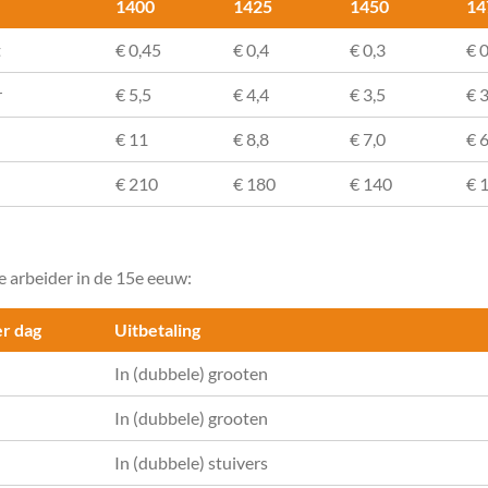
1400
1425
1450
14
t
€ 0,45
€ 0,4
€ 0,3
€ 
r
€ 5,5
€ 4,4
€ 3,5
€ 3
€ 11
€ 8,8
€ 7,0
€ 6
€ 210
€ 180
€ 140
€ 
 arbeider in de 15e eeuw:
r dag
Uitbetaling
In (dubbele) grooten
In (dubbele) grooten
In (dubbele) stuivers