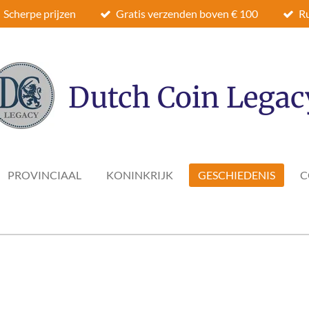
Scherpe prijzen
Gratis verzenden boven € 100
Ru
Dutch Coin Legac
PROVINCIAAL
KONINKRIJK
GESCHIEDENIS
C