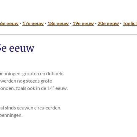
6e eeuw
▪
17e eeuw
▪
18e eeuw
▪
19e eeuw
▪
20e eeuw
▪
Toelic
5e eeuw
penningen, grooten en dubbele
n werden nog steeds grote
e
onden, zoals ook in de 14
eeuw.
al sinds eeuwen circuleerden.
 penningen.