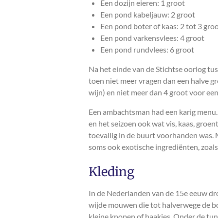
Een dozijn eieren: 1 groot
Een pond kabeljauw: 2 groot
Een pond boter of kaas: 2 tot 3 gro
Een pond varkensvlees: 4 groot
Een pond rundvlees: 6 groot
Na het einde van de Stichtse oorlog t
toen niet meer vragen dan een halve gro
wijn) en niet meer dan 4 groot voor een
Een ambachtsman had een karig menu. 
en het seizoen ook wat vis, kaas, groen
toevallig in de buurt voorhanden was. 
soms ook exotische ingrediënten, zoals 
Kleding
In de Nederlanden van de 15e eeuw dro
wijde mouwen die tot halverwege de bo
kleine knopen of haakjes. Onder de tu