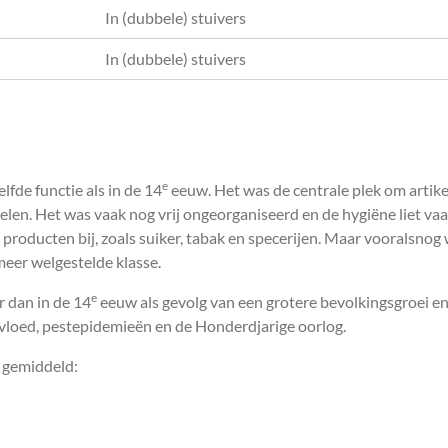
In (dubbele) stuivers
In (dubbele) stuivers
e
de functie als in de 14
eeuw. Het was de centrale plek om artik
len. Het was vaak nog vrij ongeorganiseerd en de hygiëne liet va
oducten bij, zoals suiker, tabak en specerijen. Maar vooralsnog 
eer welgestelde klasse.
e
 dan in de 14
eeuw als gevolg van een grotere bevolkingsgroei e
hvloed, pestepidemieën en de Honderdjarige oorlog.
n gemiddeld: