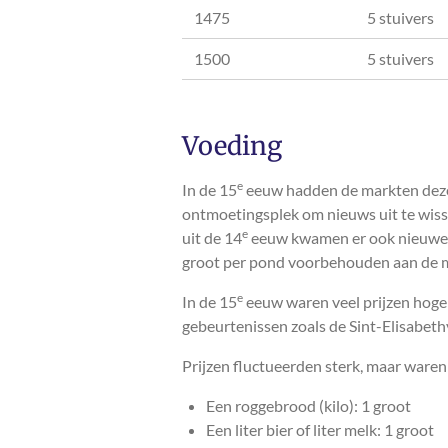
1475
5 stuivers
1500
5 stuivers
Voeding
e
In de 15
eeuw hadden de markten dezelf
ontmoetingsplek om nieuws uit te wisse
e
uit de 14
eeuw kwamen er ook nieuwe pr
groot per pond voorbehouden aan de m
e
In de 15
eeuw waren veel prijzen hoger
gebeurtenissen zoals de Sint-Elisabet
Prijzen fluctueerden sterk, maar ware
Een roggebrood (kilo): 1 groot
Een liter bier of liter melk: 1 groot