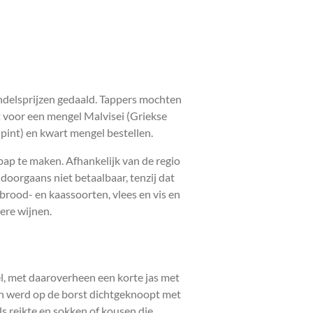
ndelsprijzen gedaald. Tappers mochten
ot voor een mengel Malvisei (Griekse
(pint) en kwart mengel bestellen.
p te maken. Afhankelijk van de regio
 doorgaans niet betaalbaar, tenzij dat
rood- en kaassoorten, vlees en vis en
ere wijnen.
l, met daaroverheen een korte jas met
en werd op de borst dichtgeknoopt met
s reikte en sokken of kousen die