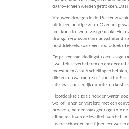
daaroverheen werden getrokken. Daarn
Vrouwen droegen in de 15e eeuw vaak l
uit in een puntige vorm. Over het gew
met koorden werd vastgemaakt. Het ove
droegen vrouwen een nauwsluitende ond
hoofddeksels, zoals een hoofddoek of ee
De prijzen van kledingstukken stegen 
kwaliteit te verbeteren en om decorat
moest men 3 tot 5 schellingen betalen,
dikkere en warmere stof, zou 4 tot 8 s
adel was aanzienlijk duurder en kostte 
Hoofddeksels zoals hoeden waren popul
wol of linnen en versierd met een eenv
broeken, werden vaak gedragen om de h
afhankelijk van de kwaliteit van het li
luxere schoenen met fijner leer waren 