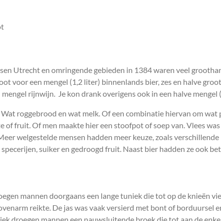
ot
ussen Utrecht en omringende gebieden in 1384 waren veel grootha
ot voor een mengel (1,2 liter) binnenlands bier, zes en halve gro
 mengel rijnwijn. Je kon drank overigens ook in een halve mengel 
Wat roggebrood en wat melk. Of een combinatie hiervan om wat pa
te of fruit. Of men maakte hier een stoofpot of soep van. Vlees was
Meer welgestelde mensen hadden meer keuze, zoals verschillende b
specerijen, suiker en gedroogd fruit. Naast bier hadden ze ook bet
egen mannen doorgaans een lange tuniek die tot op de knieën vie
venarm reikte. De jas was vaak versierd met bont of borduursel 
niek droegen mannen een nauwsluitende broek die tot aan de enkel