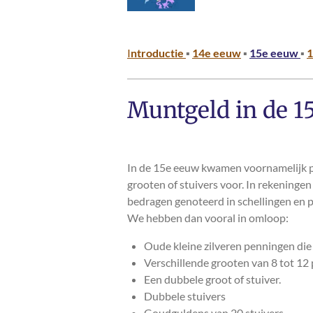
I
ntroductie
▪
14e eeuw
▪
15e eeuw
▪
1
Muntgeld in de 1
In de 15e eeuw kwamen voornamelijk 
grooten of stuivers voor. In rekeninge
bedragen genoteerd in schellingen en p
We hebben dan vooral in omloop:
Oude kleine zilveren penningen die 
Verschillende grooten van 8 tot 12
Een dubbele groot of stuiver.
Dubbele stuivers
Goudguldens van 20 stuivers.