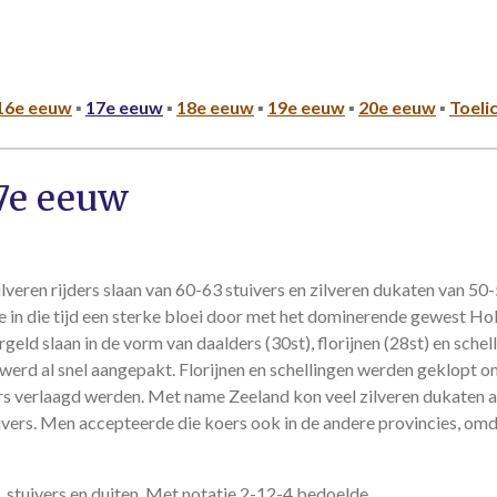
16e eeuw
▪
17e eeuw
▪
18e eeuw
▪
19e eeuw
▪
20e eeuw
▪
Toeli
7e eeuw
veren rijders slaan van 60-63 stuivers en zilveren dukaten van 50-
n die tijd een sterke bloei door met het dominerende gewest Hol
eld slaan in de vorm van daalders (30st), florijnen (28st) en sche
erd al snel aangepakt. Florijnen en schellingen werden geklopt o
s verlaagd werden. Met name Zeeland kon veel zilveren dukaten a
vers. Men accepteerde die koers ook in de andere provincies, omd
 stuivers en duiten. Met notatie 2-12-4 bedoelde