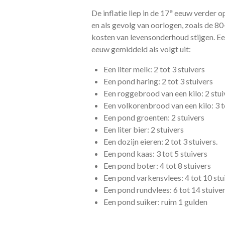
e
De inflatie liep in de 17
eeuw verder op
en als gevolg van oorlogen, zoals de 80
kosten van levensonderhoud stijgen. Een
eeuw gemiddeld als volgt uit:
Een liter melk: 2 tot 3 stuivers
Een pond haring: 2 tot 3 stuivers
Een roggebrood van een kilo: 2 stui
Een volkorenbrood van een kilo: 3 t
Een pond groenten: 2 stuivers
Een liter bier: 2 stuivers
Een dozijn eieren: 2 tot 3 stuivers.
Een pond kaas: 3 tot 5 stuivers
Een pond boter: 4 tot 8 stuivers
Een pond varkensvlees: 4 tot 10 stu
Een pond rundvlees: 6 tot 14 stuive
Een pond suiker: ruim 1 gulden