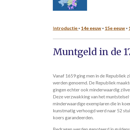
I
ntroductie
▪
14e eeuw
▪
15e eeuw
▪
Muntgeld in de 1
Vanaf 1659 ging men in de Republiek zil
werden genoemd. De Republiek maakte i
gingen echter ook minderwaardig zilverg
Deze verzwakking van het muntstelsel w
minderwaardige exemplaren die in koer
kunstmatig verhoogd werd naar 52 stui
koers garandeerden.
Bedragen werden genoteerd in guldens,