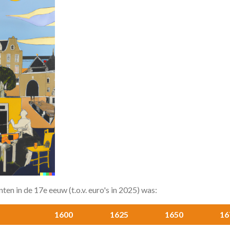
 in de 17e eeuw (t.o.v. euro's in 2025) was:
1600
1625
1650
16