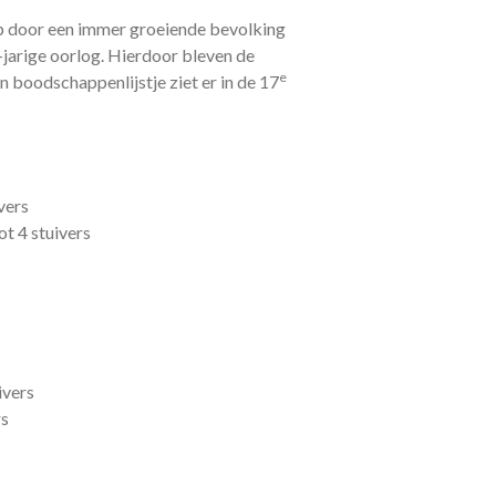
 door een immer groeiende bevolking
-jarige oorlog. Hierdoor bleven de
e
 boodschappenlijstje ziet er in de 17
vers
ot 4 stuivers
ivers
rs