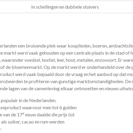
In schellingen en dubbele stuivers
derlanden een bruisende plek waar kooplieden, boeren, ambacht
 markt werd vaak gehouden op een centrale plaats in de stad of het
 waaronder voedsel, textiel, leer, hout, metalen, enzovoort. Er wa
 of de bloemenmarkt. Op de markt werd er onderhandeld over de p
t product werd vaak bepaald door de vraag en het aanbod op dat
probeerden te profiteren van gunstige marktomstandigheden. De m
ende lagen van de samenleving elkaar ontmoetten en nieuws uitwis
opulair in de Nederlanden.
luxeproduct waarvoor men tot 6 gulden
e
e van de 17
eeuw daalde die prijs tot
als suiker, cacao en rum werden
.